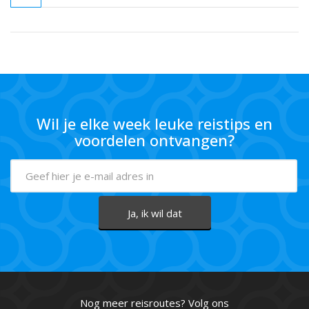
Wil je elke week leuke reistips en
voordelen ontvangen?
Nog meer reisroutes? Volg ons